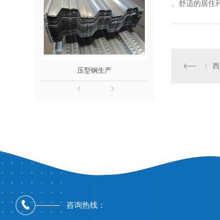
、舒适的居住
西
压型钢生产
陕西网架钢
咨询热线：