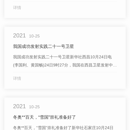
仪式，《悬崖之上》等多部影片获奖。本次中国电影周特
详情
别精选多部富有特色的影片在日本首映。谍战影片《悬崖
之上》摘得.佳作品奖;喜剧电影《寻汉计》获得.受欢迎影
片奖;《中国医生》导演刘伟强和《你好，李焕英》导演...
2021
10-25
我国成功发射实践二十一号卫星
我国成功发射实践二十一号卫星新华社西昌10月24日电
(李国利、黄国畅)24日9时27分，我国在西昌卫星发射中心
用长征三号乙运载火箭，成功将实践二十一号卫星发射升
详情
空。卫星顺利进入预定轨道，发射任务获得圆满成功。实
践二十一号卫星，主要用于空间碎片减缓技术试验验证。
这次任务是长征系列运载火箭的第393次飞行。转自新华
2021
网
10-25
冬奥**百天，“雪国”崇礼准备好了
冬奥**百天，“雪国”崇礼准备好了新华社石家庄10月24日