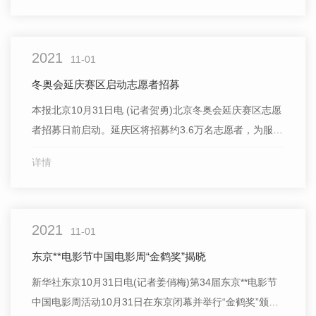
植物合成的时空限制，在我国饲用蛋白原料对外依存度长
期保持在80%以上、大豆进口.高年份已超过1亿吨的大
2021
背...
11-01
冬奥会延庆赛区启动志愿者招募
本报北京10月31日电 (记者贺勇)北京冬奥会延庆赛区志愿
者招募日前启动。延庆区将招募约3.6万名志愿者，为服务
保障冬奥会贡献力量。据介绍，根据服务点位、服务场
详情
所、服务范围的不同，延庆赛区冬奥志愿服务主要分为四
大类：..类是城市志愿服务站志愿服务，总体规模在1700
人左右，主要是在景区景点、交通场站、冰雪运动场所等
2021
11...
11-01
东京**电影节中国电影周“金鹤奖”揭晓
新华社东京10月31日电(记者姜俏梅)第34届东京**电影节
中国电影周活动10月31日在东京闭幕并举行“金鹤奖”颁奖