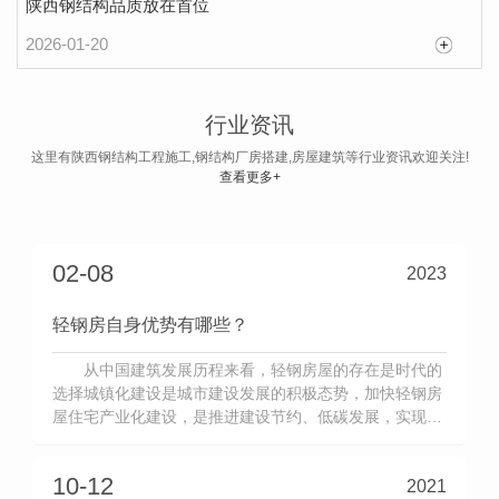
陕西钢结构品质放在首位
2026-01-20
多层和单层钢结构厂房怎么选择？
相信很多工业厂商都曾经考虑过是否搭建一个钢
行业资讯
结构厂房，却不知道要建造什么样子的，是要建单层
这里有陕西钢结构工程施工,钢结构厂房搭建,房屋建筑等行业资讯欢迎关注!
的厂房还是多层的厂房，甚至有些人对钢结构厂房的
查看更多+
2023-04-11
造价方面也是了解的比较少。那么想要建成钢结构厂
房，选择多层的还是单层的？怎么选才合适？其实分
析一下多层与单层钢结构厂房布置原则就知道了。多
02-08
2023
层钢结构厂房在进行结构布置时，主要考虑以下原
轻钢房自身优势有哪些？
则：...
从中国建筑发展历程来看，轻钢房屋的存在是时代的
选择城镇化建设是城市建设发展的积极态势，加快轻钢房
屋住宅产业化建设，是推进建设节约、低碳发展，实现城
镇化发展战略的必由之路。轻钢房屋市场前景广阔，符合
**政策需求，必将助力住宅产业化发展。西安房屋建筑轻
10-12
2021
钢房自身的优势不可否认钢结构做为一种新型的装配式建